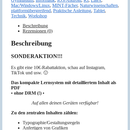
Gymnasium
,
Informatik
,
IOS/Android
,
KI
,
Latex
,
Menge
Mac/Windows/Linux
,
MINT-Fächer
,
Naturwissenschaften
,
plattformübergreifend
,
Praktische Anleitung
,
Tablet
,
Technik
,
Workshop
Beschreibung
Rezensionen (0)
Beschreibung
SONDERAKTION!!!
Es gibt eine 10€-Rabattaktion, schau auf Instagram,
TikTok und usw. 🙂
Das kompakte Lernsystem mit detailliertem Inhalt als
PDF
• ohne DRM (!) •
Auf allen deinen Geräten verfügbar!
Zu den zentralen Inhalten zählen:
Typographie/Gestaltungsregeln
Anfertigen von Grafiken