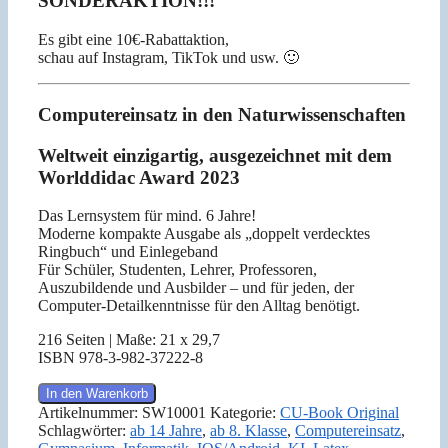
SONDERAKTION!!!
Es gibt eine 10€-Rabattaktion,
schau auf Instagram, TikTok und usw. 🙂
Computereinsatz in den Naturwissenschaften
Weltweit einzigartig, ausgezeichnet mit dem
Worlddidac Award 2023
Das Lernsystem für mind. 6 Jahre!
Moderne kompakte Ausgabe als „doppelt verdecktes
Ringbuch“ und Einlegeband
Für Schüler, Studenten, Lehrer, Professoren,
Auszubildende und Ausbilder – und für jeden, der
Computer-Detailkenntnisse für den Alltag benötigt.
216 Seiten | Maße: 21 x 29,7
ISBN 978-3-982-37222-8
CU-
In den Warenkorb
Book
Artikelnummer:
SW10001
Kategorie:
CU-Book Original
Original
Schlagwörter:
ab 14 Jahre
,
ab 8. Klasse
,
Computereinsatz
,
(PDF)