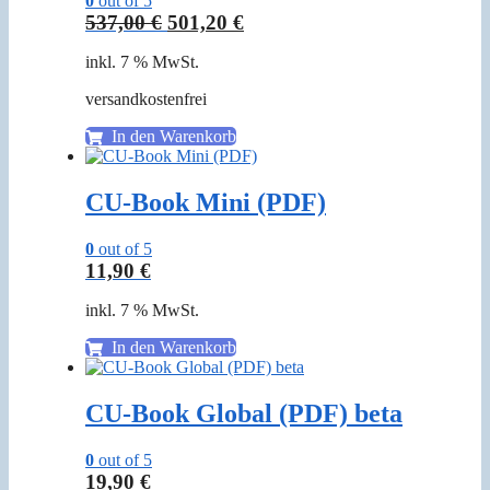
0
out of 5
Ursprünglicher
Aktueller
537,00
€
501,20
€
Preis
Preis
inkl. 7 % MwSt.
war:
ist:
537,00 €
501,20 €.
versandkostenfrei
In den Warenkorb
CU-Book Mini (PDF)
0
out of 5
11,90
€
inkl. 7 % MwSt.
In den Warenkorb
CU-Book Global (PDF) beta
0
out of 5
19,90
€