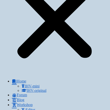
Home
IHV-mini
IHV-original
Forum
Blog
Workshop
Editor