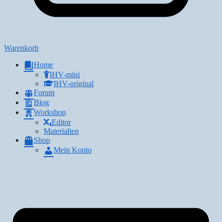
Warenkorb
Home
IHV-mini
IHV-original
Forum
Blog
Workshop
Editor
Materialien
Shop
Mein Konto