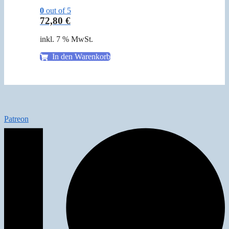
0
out of 5
72,80
€
inkl. 7 % MwSt.
In den Warenkorb
Patreon