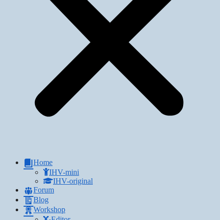
Home
IHV-mini
IHV-original
Forum
Blog
Workshop
Editor