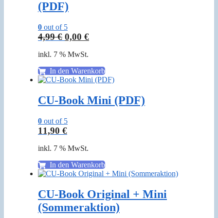
(PDF)
0
out of 5
Ursprünglicher
Aktueller
4,99
€
0,00
€
Preis
Preis
inkl. 7 % MwSt.
war:
ist:
4,99 €
0,00 €.
In den Warenkorb
CU-Book Mini (PDF)
0
out of 5
11,90
€
inkl. 7 % MwSt.
In den Warenkorb
CU-Book Original + Mini
(Sommeraktion)