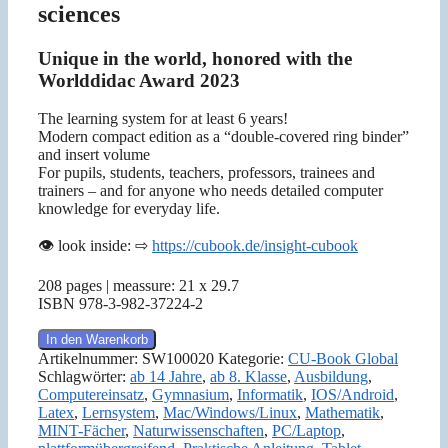
sciences
Unique in the world, honored with the
Worlddidac Award 2023
The learning system for at least 6 years!
Modern compact edition as a “double-covered ring binder”
and insert volume
For pupils, students, teachers, professors, trainees and
trainers – and for anyone who needs detailed computer
knowledge for everyday life.
👁️ look inside: ⇨
https://cubook.de/insight-cubook
208 pages | meassure: 21 x 29.7
ISBN 978-3-982-37224-2
CU-
In den Warenkorb
Book
Artikelnummer:
SW100020
Kategorie:
CU-Book Global
Global
Schlagwörter:
ab 14 Jahre
,
ab 8. Klasse
,
Ausbildung
,
(PDF)
Computereinsatz
,
Gymnasium
,
Informatik
,
IOS/Android
,
beta
Latex
,
Lernsystem
,
Mac/Windows/Linux
,
Mathematik
,
Menge
MINT-Fächer
,
Naturwissenschaften
,
PC/Laptop
,