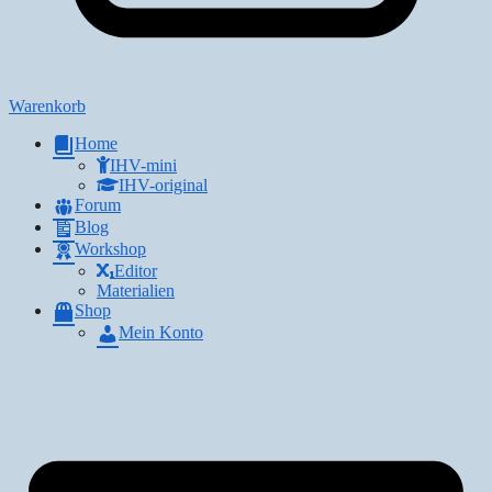
Warenkorb
Home
IHV-mini
IHV-original
Forum
Blog
Workshop
Editor
Materialien
Shop
Mein Konto