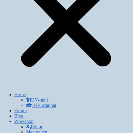
Home
IHV-mini
IHV-original
Forum
Blog
Workshop
Editor
Materialien